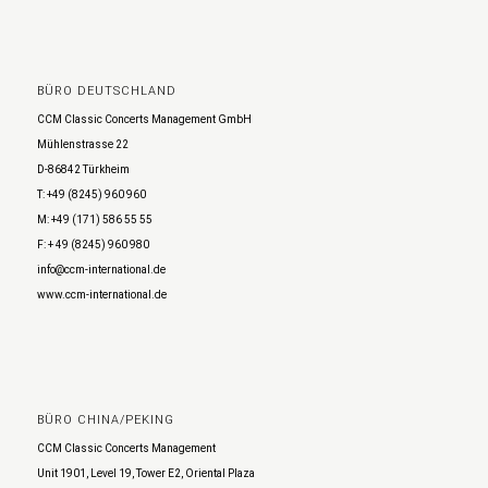
BÜRO DEUTSCHLAND
CCM Classic Concerts Management GmbH
Mühlenstrasse 22
D-86842 Türkheim
T: +49 (8245) 960 960
M: +49 (171) 586 55 55
F: + 49 (8245) 960 980
info@ccm-international.de
www.ccm-international.de
BÜRO CHINA/PEKING
CCM Classic Concerts Management
Unit 1901, Level 19, Tower E2, Oriental Plaza