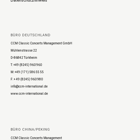
Datenschutzhinweis
BÜRO DEUTSCHLAND
CCM Classic Concerts Management GmbH
Mühlenstrasse 22
D-86842 Türkheim
T: +49 (8245) 960 960
M: +49 (171) 586 55 55
F: + 49 (8245) 960 980
info@ccm-international.de
www.ccm-international.de
BÜRO CHINA/PEKING
CCM Classic Concerts Management