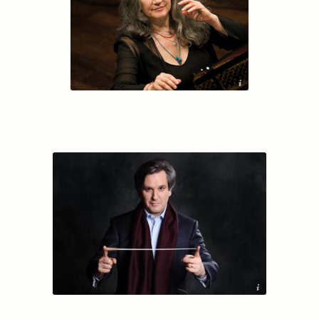
© Adriano Heitman
©Musacchio, Ianniello & Pasqualini