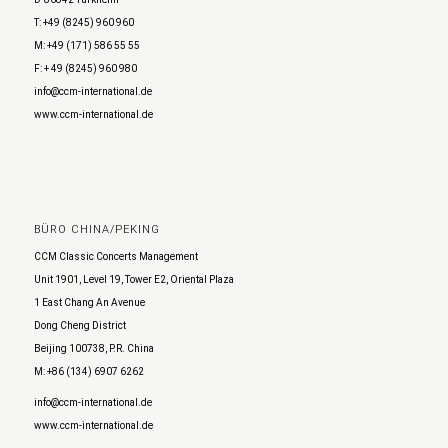
T: +49 (8245) 960 960
M: +49 (171) 586 55 55
F: + 49 (8245) 960 980
info@ccm-international.de
www.ccm-international.de
BÜRO CHINA/PEKING
CCM Classic Concerts Management
Unit 1901, Level 19, Tower E2, Oriental Plaza
1 East Chang An Avenue
Dong Cheng District
Beijing 100738, P.R. China
M: +86 (134) 6907 6262
info@ccm-international.de
www.ccm-international.de