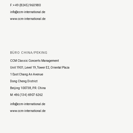
F: + 49 (8245) 960 980
info@ccm-international.de
www.ccm-international.de
BÜRO CHINA/PEKING
CCM Classic Concerts Management
Unit 1901, Level 19, Tower E2, Oriental Plaza
1 East Chang An Avenue
Dong Cheng District
Beijing 100738, P.R. China
M: +86 (134) 6907 6262
info@ccm-international.de
www.ccm-international.de