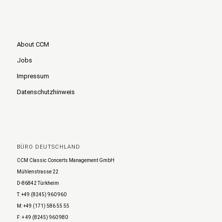
About CCM
Jobs
Impressum
Datenschutzhinweis
BÜRO DEUTSCHLAND
CCM Classic Concerts Management GmbH
Mühlenstrasse 22
D-86842 Türkheim
T: +49 (8245) 960 960
M: +49 (171) 586 55 55
F: + 49 (8245) 960 980