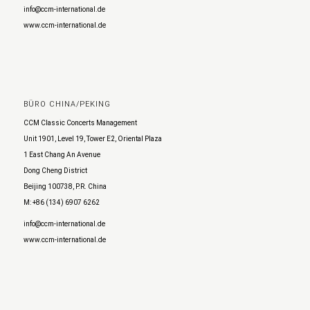
info@ccm-international.de
www.ccm-international.de
BÜRO CHINA/PEKING
CCM Classic Concerts Management
Unit 1901, Level 19, Tower E2, Oriental Plaza
1 East Chang An Avenue
Dong Cheng District
Beijing 100738, P.R. China
M: +86 (134) 6907 6262
info@ccm-international.de
www.ccm-international.de