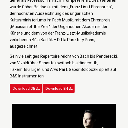
der er als Professor im Fach Trompete lehrt. Des Weiteren
wurde Gábor Boldoczki mit dem „Franz Liszt Ehrenpreis“,
der höchsten Auszeichnung des ungarischen
Kultusministeriums im Fach Musik, mit dem Ehrenpreis
„Musician of the Year“ der Ungarischen Akademie der
Künste und dem von der Franz-Liszt-Musikakademie
verliehenen Béla Bartók – Ditta Pásztory Preis,
ausgezeichnet.
Sein vielseitiges Repertoire reicht von Bach bis Penderecki,
von Vivaldi über Schostakowitsch bis Hindemith,
Takemitsu, Ligeti und Arvo Pärt. Gábor Boldoczki spielt auf
B&S Instrumenten.
Download DE
Download EN