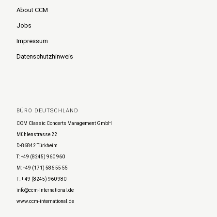
About CCM
Jobs
Impressum
Datenschutzhinweis
BÜRO DEUTSCHLAND
CCM Classic Concerts Management GmbH
Mühlenstrasse 22
D-86842 Türkheim
T: +49 (8245) 960 960
M: +49 (171) 586 55 55
F: + 49 (8245) 960 980
info@ccm-international.de
www.ccm-international.de