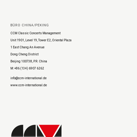
BÜRO CHINA/PEKING
CCM Classic Concerts Management
Unit 1901, Level 19, Tower E2, Oriental Plaza
1 East Chang An Avenue
Dong Cheng District
Beijing 100738, P.R. China
M: +86 (134) 6907 6262
info@ccm-international.de
www.ccm-international.de