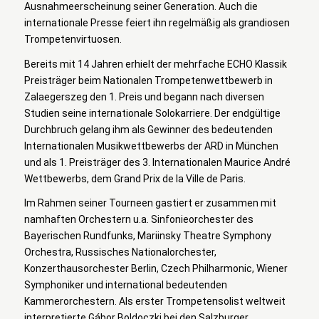
Ausnahmeerscheinung seiner Generation. Auch die
internationale Presse feiert ihn regelmäßig als grandiosen
Trompetenvirtuosen.
Bereits mit 14 Jahren erhielt der mehrfache ECHO Klassik
Preisträger beim Nationalen Trompetenwettbewerb in
Zalaegerszeg den 1. Preis und begann nach diversen
Studien seine internationale Solokarriere. Der endgültige
Durchbruch gelang ihm als Gewinner des bedeutenden
Internationalen Musikwettbewerbs der ARD in München
und als 1. Preisträger des 3. Internationalen Maurice André
Wettbewerbs, dem Grand Prix de la Ville de Paris.
Im Rahmen seiner Tourneen gastiert er zusammen mit
namhaften Orchestern u.a. Sinfonieorchester des
Bayerischen Rundfunks, Mariinsky Theatre Symphony
Orchestra, Russisches Nationalorchester,
Konzerthausorchester Berlin, Czech Philharmonic, Wiener
Symphoniker und international bedeutenden
Kammerorchestern. Als erster Trompetensolist weltweit
interpretierte Gábor Boldoczki bei den Salzburger