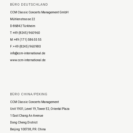
BÜRO DEUTSCHLAND
CCM Classic Concerts Management GmbH
Mühlenstrasse 22
D-86842 Türkheim
T: +49 (8245) 960 960
M: +49 (171) 586 55 55
F: + 49 (8245) 960 980
info@ccm-international.de
www.ccm-international.de
BÜRO CHINA/PEKING
CCM Classic Concerts Management
Unit 1901, Level 19, Tower E2, Oriental Plaza
1 East Chang An Avenue
Dong Cheng District
Beijing 100738, P.R. China