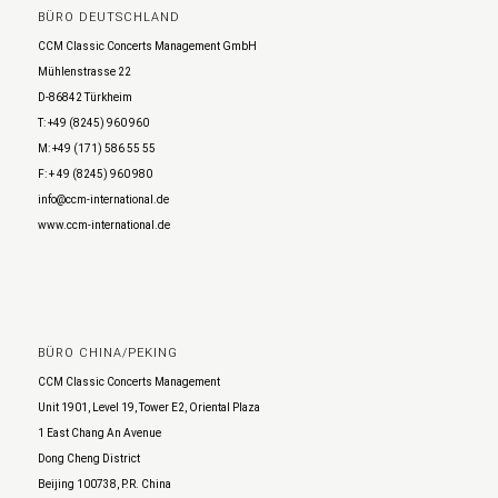
BÜRO DEUTSCHLAND
CCM Classic Concerts Management GmbH
Mühlenstrasse 22
D-86842 Türkheim
T: +49 (8245) 960 960
M: +49 (171) 586 55 55
F: + 49 (8245) 960 980
info@ccm-international.de
www.ccm-international.de
BÜRO CHINA/PEKING
CCM Classic Concerts Management
Unit 1901, Level 19, Tower E2, Oriental Plaza
1 East Chang An Avenue
Dong Cheng District
Beijing 100738, P.R. China