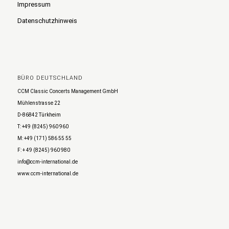
Impressum
Datenschutzhinweis
BÜRO DEUTSCHLAND
CCM Classic Concerts Management GmbH
Mühlenstrasse 22
D-86842 Türkheim
T: +49 (8245) 960 960
M: +49 (171) 586 55 55
F: + 49 (8245) 960 980
info@ccm-international.de
www.ccm-international.de