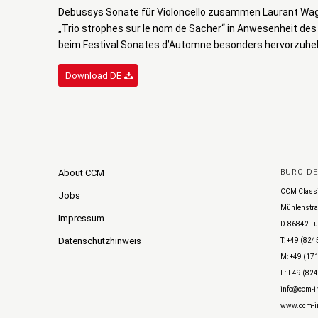
Debussys Sonate für Violoncello zusammen Laurant Wagh
„Trio strophes sur le nom de Sacher“ in Anwesenheit des
beim Festival Sonates d’Automne besonders hervorzuhe
Download DE
About CCM
BÜRO D
CCM Class
Jobs
Mühlenstra
Impressum
D-86842 Tü
Datenschutzhinweis
T: +49 (824
M: +49 (171
F: + 49 (82
info@ccm-in
www.ccm-in