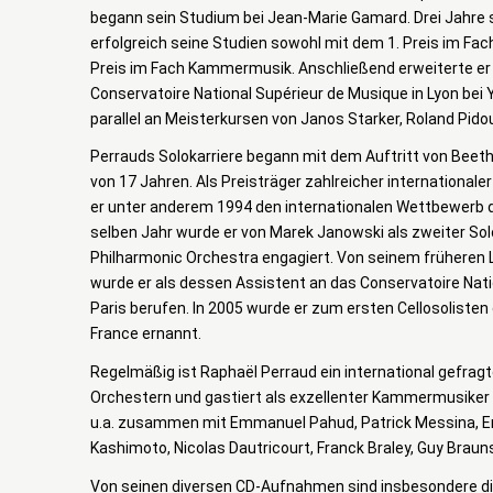
begann sein Studium bei Jean-Marie Gamard. Drei Jahre 
erfolgreich seine Studien sowohl mit dem 1. Preis im Fach
Preis im Fach Kammermusik. Anschließend erweiterte er
Conservatoire National Supérieur de Musique in Lyon bei
parallel an Meisterkursen von Janos Starker, Roland Pidou
Perrauds Solokarriere begann mit dem Auftritt von Beeth
von 17 Jahren. Als Preisträger zahlreicher internation
er unter anderem 1994 den internationalen Wettbewerb d
selben Jahr wurde er von Marek Janowski als zweiter Solo
Philharmonic Orchestra engagiert. Von seinem früheren
wurde er als dessen Assistent an das Conservatoire Nati
Paris berufen. In 2005 wurde er zum ersten Cellosolisten
France ernannt.
Regelmäßig ist Raphaël Perraud ein international gefragt
Orchestern und gastiert als exzellenter Kammermusiker 
u.a. zusammen mit Emmanuel Pahud, Patrick Messina, Er
Kashimoto, Nicolas Dautricourt, Franck Braley, Guy Brau
Von seinen diversen CD-Aufnahmen sind insbesondere di