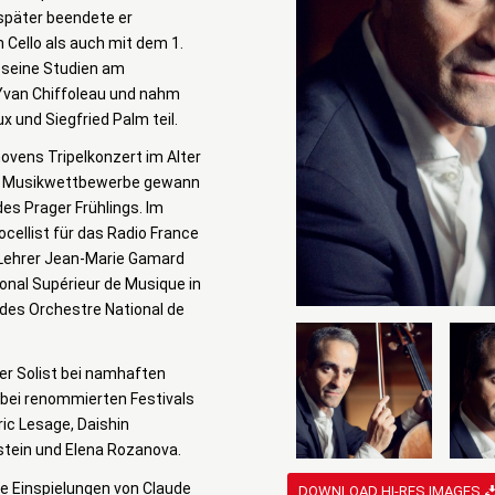
später beendete er
 Cello als auch mit dem 1.
 seine Studien am
 Yvan Chiffoleau und nahm
x und Siegfried Palm teil.
ovens Tripelkonzert im Alter
aler Musikwettbewerbe gewann
es Prager Frühlings. Im
cellist für das Radio France
 Lehrer Jean-Marie Gamard
onal Supérieur de Musique in
 des Orchestre National de
er Solist bei namhaften
bei renommierten Festivals
ic Lesage, Daishin
nstein und Elena Rozanova.
e Einspielungen von Claude
DOWNLOAD HI-RES IMAGES