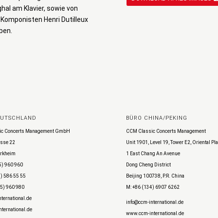
al am Klavier, sowie von
 Komponisten Henri Dutilleux
ben.
EUTSCHLAND
BÜRO CHINA/PEKING
ic Concerts Management GmbH
CCM Classic Concerts Management
sse 22
Unit 1901, Level 19, Tower E2, Oriental Pl
rkheim
1 East Chang An Avenue
5) 960 960
Dong Cheng District
) 586 55 55
Beijing 100738, P.R. China
45) 960 980
M: +86 (134) 6907 6262
ternational.de
info@ccm-international.de
ternational.de
www.ccm-international.de