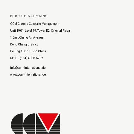
BÜRO CHINA/PEKING
CCM Classic Concerts Management
Unit 1901, Level 19, Tower E2, Oriental Plaza
1 East Chang An Avenue
Dong Cheng District
Beijing 100738, P.R. China
M: +86 (134) 6907 6262
info@ccm-international.de
www.ccm-international.de