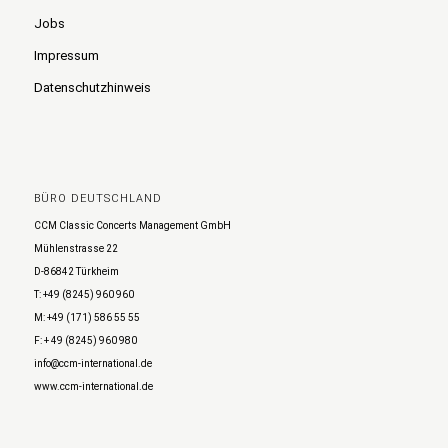
Jobs
Impressum
Datenschutzhinweis
BÜRO DEUTSCHLAND
CCM Classic Concerts Management GmbH
Mühlenstrasse 22
D-86842 Türkheim
T: +49 (8245) 960 960
M: +49 (171) 586 55 55
F: + 49 (8245) 960 980
info@ccm-international.de
www.ccm-international.de