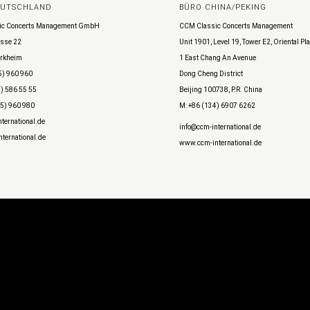
EUTSCHLAND
BÜRO CHINA/PEKING
ic Concerts Management GmbH
CCM Classic Concerts Management
sse 22
Unit 1901, Level 19, Tower E2, Oriental Pl
rkheim
1 East Chang An Avenue
5) 960 960
Dong Cheng District
) 586 55 55
Beijing 100738, P.R. China
45) 960 980
M: +86 (134) 6907 6262
ternational.de
info@ccm-international.de
ternational.de
www.ccm-international.de