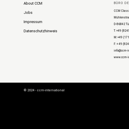
About CCM
BÜRO D
CCM Class
Jobs
Mühlenstra
Impressum
D-86842 Tü
Datenschutzhinweis
T: +49 (824
M: +49 (171
F: + 49 (82
info@ccm-in
www.ccm-in
© 2024 - ccm-international