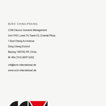
BÜRO CHINA/PEKING
CCM Classic Concerts Management
Unit 1901, Level 19, Tower E2, Oriental Plaza
1 East Chang An Avenue
Dong Cheng District
Beijing 100738, P.R. China
M: +86 (134) 6907 6262
info@ccm-international.de
www.ccm-international.de