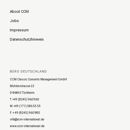
About CCM
Jobs
Impressum
Datenschutzhinweis
BÜRO DEUTSCHLAND
CCM Classic Concerts Management GmbH
Mühlenstrasse 22
D-86842 Türkheim
T: +49 (8245) 960 960
M: +49 (171) 586 55 55
F: + 49 (8245) 960 980
info@ccm-international.de
www.ccm-international.de