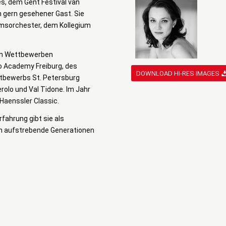
es, dem Gent Festival van
in gern gesehener Gast. Sie
umsorchester, dem Kollegium
 an Wettbewerben
ano Academy Freiburg, des
DOWNLOAD HI-RES IMAGES
ttbewerbs St. Petersburg
olo und Val Tidone. Im Jahr
Haenssler Classic.
rfahrung gibt sie als
 an aufstrebende Generationen