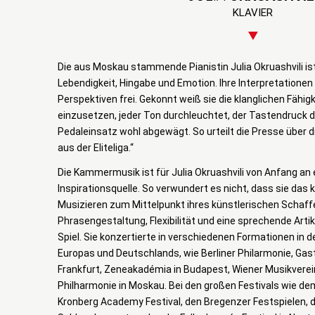
KLAVIER
Die aus Moskau stammende Pianistin Julia Okruashvili ist
Lebendigkeit, Hingabe und Emotion. Ihre Interpretationen
Perspektiven frei. Gekonnt weiß sie die klanglichen Fähi
einzusetzen, jeder Ton durchleuchtet, der Tastendruck dif
Pedaleinsatz wohl abgewägt. So urteilt die Presse über di
aus der Eliteliga.“
Die Kammermusik ist für Julia Okruashvili von Anfang an 
Inspirationsquelle. So verwundert es nicht, dass sie da
Musizieren zum Mittelpunkt ihres künstlerischen Schaf
Phrasengestaltung, Flexibilität und eine sprechende Artik
Spiel. Sie konzertierte in verschiedenen Formationen in
Europas und Deutschlands, wie Berliner Philarmonie, Gast
Frankfurt, Zeneakadémia in Budapest, Wiener Musikverei
Philharmonie in Moskau. Bei den großen Festivals wie d
Kronberg Academy Festival, den Bregenzer Festspielen, 