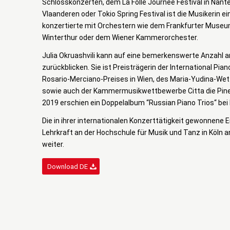
Schlosskonzerten, dem La Folle Journée Festival in Nant
Vlaanderen oder Tokio Spring Festival ist die Musikerin e
konzertierte mit Orchestern wie dem Frankfurter Muse
Winterthur oder dem Wiener Kammerorchester.
Julia Okruashvili kann auf eine bemerkenswerte Anzahl
zurückblicken. Sie ist Preisträgerin der International Pi
Rosario-Merciano-Preises in Wien, des Maria-Yudina-We
sowie auch der Kammermusikwettbewerbe Citta die Piner
2019 erschien ein Doppelalbum “Russian Piano Trios“ bei 
Die in ihrer internationalen Konzerttätigkeit gewonnene E
Lehrkraft an der Hochschule für Musik und Tanz in Köln
weiter.
Download DE