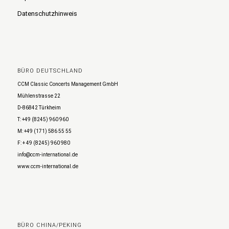
Datenschutzhinweis
BÜRO DEUTSCHLAND
CCM Classic Concerts Management GmbH
Mühlenstrasse 22
D-86842 Türkheim
T: +49 (8245) 960 960
M: +49 (171) 586 55 55
F: + 49 (8245) 960 980
info@ccm-international.de
www.ccm-international.de
BÜRO CHINA/PEKING