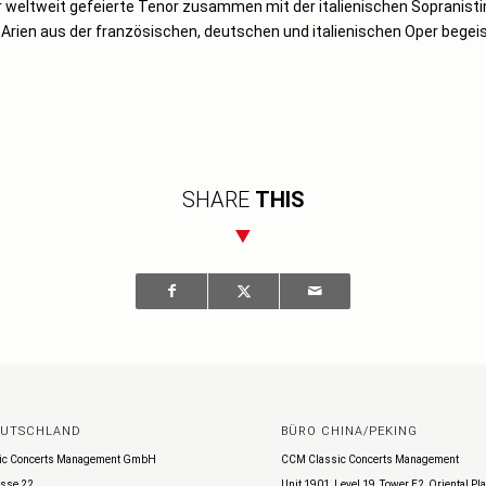
 weltweit gefeierte Tenor zusammen mit der italienischen Sopranisti
Arien aus der französischen, deutschen und italienischen Oper begeis
SHARE
THIS
EUTSCHLAND
BÜRO CHINA/PEKING
ic Concerts Management GmbH
CCM Classic Concerts Management
sse 22
Unit 1901, Level 19, Tower E2, Oriental Pl