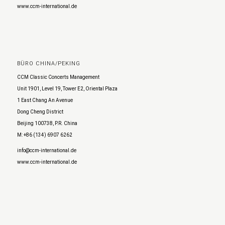
www.ccm-international.de
BÜRO CHINA/PEKING
CCM Classic Concerts Management
Unit 1901, Level 19, Tower E2, Oriental Plaza
1 East Chang An Avenue
Dong Cheng District
Beijing 100738, P.R. China
M: +86 (134) 6907 6262
info@ccm-international.de
www.ccm-international.de