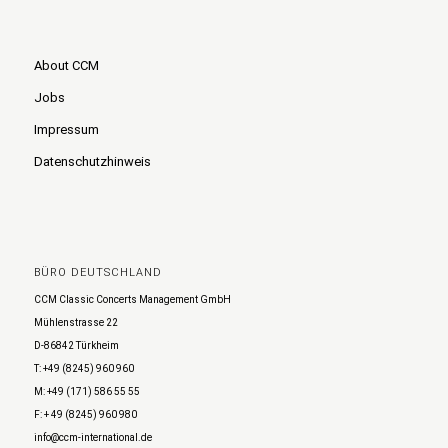
About CCM
Jobs
Impressum
Datenschutzhinweis
BÜRO DEUTSCHLAND
CCM Classic Concerts Management GmbH
Mühlenstrasse 22
D-86842 Türkheim
T: +49 (8245) 960 960
M: +49 (171) 586 55 55
F: + 49 (8245) 960 980
info@ccm-international.de