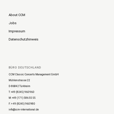
About CCM
Jobs
Impressum
Datenschutzhinweis
BÜRO DEUTSCHLAND
CCM Classic Concerts Management GmbH
Mühlenstrasse 22
D-86842 Türkheim
T: +49 (8245) 960 960
M: +49 (171) 586 55 55
F: + 49 (8245) 960 980
info@ccm-international.de