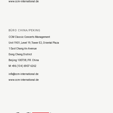
www.ccm-international.de
BÜRO CHINA/PEKING
CCM Classic Concerts Management
Unit 1901, Level 19, Tower E2, Oriental Plaza
1 East Chang An Avenue
Dong Cheng District
Beijing 100738, P.R. China
M: +86 (134) 6907 6262
info@ccm-international.de
www.ccm-international.de