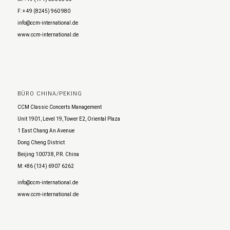
F: + 49 (8245) 960 980
info@ccm-international.de
www.ccm-international.de
BÜRO CHINA/PEKING
CCM Classic Concerts Management
Unit 1901, Level 19, Tower E2, Oriental Plaza
1 East Chang An Avenue
Dong Cheng District
Beijing 100738, P.R. China
M: +86 (134) 6907 6262
info@ccm-international.de
www.ccm-international.de