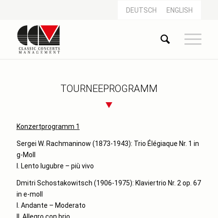
DEUTSCH
ENGLISH
TOURNEEPROGRAMM
Konzertprogramm 1
Sergei W. Rachmaninow (1873-1943): Trio Élégiaque Nr. 1 in
g-Moll
I. Lento lugubre – più vivo
Dmitri Schostakowitsch (1906-1975): Klaviertrio Nr. 2 op. 67
in e-moll
I. Andante – Moderato
II. Allegro con brio