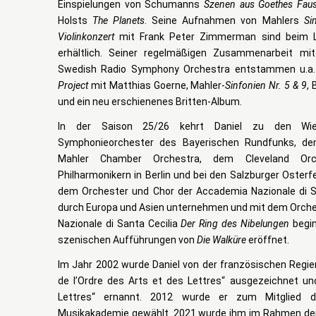
Einspielungen von Schumanns
Szenen aus Goethes Faus
Holsts
The Planets
. Seine Aufnahmen von Mahlers
Si
Violinkonzert
mit Frank Peter Zimmerman sind beim La
erhältlich. Seiner regelmäßigen Zusammenarbeit m
Swedish Radio Symphony Orchestra entstammen u.a
Project
mit Matthias Goerne, Mahler-
Sinfonien Nr. 5 & 9
,
und ein neu erschienenes Britten-Album.
In der Saison 25/26 kehrt Daniel zu den Wien
Symphonieorchester des Bayerischen Rundfunks, de
Mahler Chamber Orchestra, dem Cleveland Orc
Philharmonikern in Berlin und bei den Salzburger Osterfe
dem Orchester und Chor der Accademia Nazionale di S
durch Europa und Asien unternehmen und mit dem Orche
Nazionale di Santa Cecilia
Der Ring des Nibelungen
begin
szenischen Aufführungen von
Die Walküre
eröffnet.
Im Jahr 2002 wurde Daniel von der französischen Regier
de l’Ordre des Arts et des Lettres“ ausgezeichnet un
Lettres“ ernannt. 2012 wurde er zum Mitglied d
Musikakademie gewählt. 2021 wurde ihm im Rahmen der 