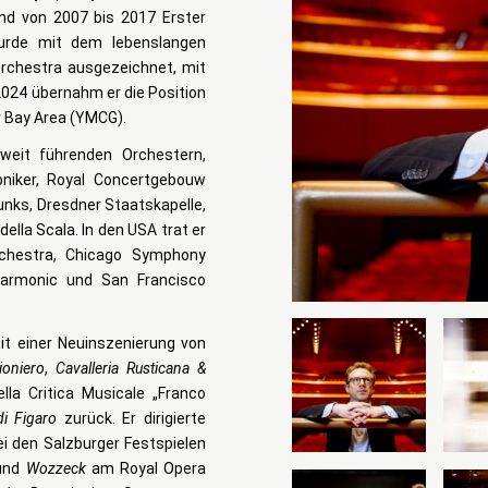
nd von 2007 bis 2017 Erster
urde mit dem lebenslangen
rchestra ausgezeichnet, mit
024 übernahm er die Position
r Bay Area (YMCG).
weit führenden Orchestern,
moniker, Royal Concertgebouw
nks, Dresdner Staatskapelle,
lla Scala. In den USA trat er
chestra, Chicago Symphony
harmonic und San Francisco
it einer Neuinszenierung von
ioniero
,
Cavalleria Rusticana &
la Critica Musicale „Franco
i Figaro
zurück. Er dirigierte
i den Salzburger Festspielen
und
Wozzeck
am Royal Opera