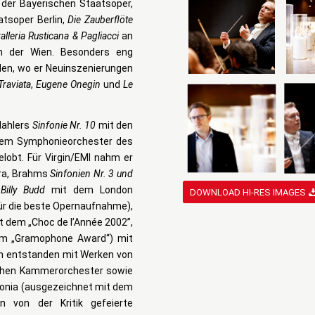
der Bayerischen Staatsoper,
tsoper Berlin,
Die Zauberflöte
alleria Rusticana & Pagliacci
an
 der Wien. Besonders eng
den, wo er Neuinszenierungen
Traviata
,
Eugene Onegin
und
Le
Mahlers
Sinfonie Nr. 10
mit den
em Symphonieorchester des
lobt. Für Virgin/EMI nahm er
ra, Brahms
Sinfonien Nr. 3 und
,
Billy Budd
mit dem London
DOWNLOAD HI-RES IMAGES
r die beste Opernaufnahme),
 dem „Choc de l’Année 2002”,
nem „Gramophone Award“) mit
n entstanden mit Werken von
schen Kammerorchester sowie
nfonia (ausgezeichnet mit dem
n von der Kritik gefeierte