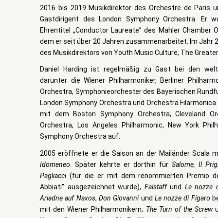
2016 bis 2019 Musikdirektor des Orchestre de Paris u
Gastdirigent des London Symphony Orchestra. Er w
Ehrentitel „Conductor Laureate” des Mahler Chamber O
dem er seit über 20 Jahren zusammenarbeitet. Im Jahr 2
des Musikdirektors von Youth Music Culture, The Greate
Daniel Harding ist regelmäßig zu Gast bei den welt
darunter die Wiener Philharmoniker, Berliner Philhar
Orchestra, Symphonieorchester des Bayerischen Rundfu
London Symphony Orchestra und Orchestra Filarmonica de
mit dem Boston Symphony Orchestra, Cleveland Or
Orchestra, Los Angeles Philharmonic, New York Phil
Symphony Orchestra auf.
2005 eröffnete er die Saison an der Mailänder Scala m
Idomeneo
. Später kehrte er dorthin für
Salome, Il Prig
Pagliacci
(für die er mit dem renommierten Premio del
Abbiati” ausgezeichnet wurde),
Falstaff
und
Le nozze d
Ariadne auf Naxos
,
Don Giovanni
und
Le nozze di Figaro
be
mit den Wiener Philharmonikern;
The Turn of the Screw