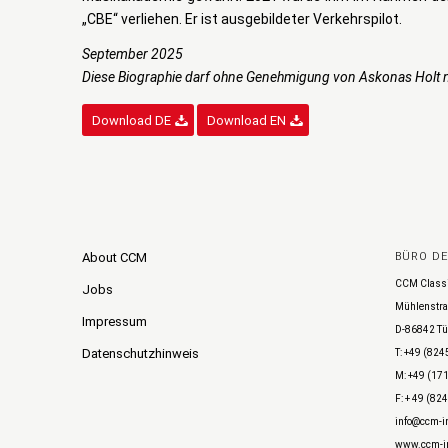
„CBE“ verliehen. Er ist ausgebildeter Verkehrspilot.
September 2025
Diese Biographie darf ohne Genehmigung von Askonas Holt n
Download DE
Download EN
About CCM
BÜRO D
CCM Class
Jobs
Mühlenstra
Impressum
D-86842 Tü
Datenschutzhinweis
T: +49 (824
M: +49 (171
F: + 49 (82
info@ccm-in
www.ccm-in