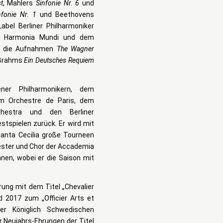
t
, Mahlers
Sinfonie Nr. 6
und
nfonie Nr. 1
und Beethovens
bel Berliner Philharmoniker
it Harmonia Mundi und dem
. die Aufnahmen
The Wagner
 Brahms
Ein Deutsches Requiem
er Philharmonikern, dem
m Orchestre de Paris, dem
hestra und den Berliner
stspielen zurück. Er wird mit
anta Cecilia große Tourneen
ster und Chor der Accademia
nen, wobei er die Saison mit
ung mit dem Titel „Chevalier
d 2017 zum „Officier Arts et
er Königlich Schwedischen
Neujahrs-Ehrungen der Titel