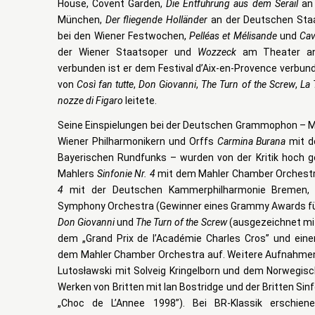
House, Covent Garden,
Die Entführung aus dem Serail
an 
München,
Der fliegende Holländer
an der Deutschen Staa
bei den Wiener Festwochen,
Pelléas et Mélisande
und
Cav
der Wiener Staatsoper und
Wozzeck
am Theater an
verbunden ist er dem Festival d’Aix-en-Provence verbun
von
Così fan tutte
,
Don Giovanni
,
The Turn of the Screw
,
La 
nozze di Figaro
leitete.
Seine Einspielungen bei der Deutschen Grammophon – 
Wiener Philharmonikern und Orffs
Carmina Burana
mit d
Bayerischen Rundfunks – wurden von der Kritik hoch ge
Mahlers
Sinfonie Nr. 4
mit dem Mahler Chamber Orchest
4
mit der Deutschen Kammerphilharmonie Bremen
Symphony Orchestra (Gewinner eines Grammy Awards fü
Don Giovanni
und
The Turn of the Screw
(ausgezeichnet mit
dem „Grand Prix de l’Académie Charles Cros” und ei
dem Mahler Chamber Orchestra auf. Weitere Aufnahme
Lutosławski mit Solveig Kringelborn und dem Norwegi
Werken von Britten mit Ian Bostridge und der Britten Si
„Choc de L’Annee 1998”). Bei BR-Klassik erschiene