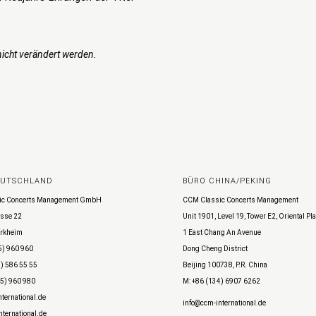
icht verändert werden.
EUTSCHLAND
BÜRO CHINA/PEKING
ic Concerts Management GmbH
CCM Classic Concerts Management
sse 22
Unit 1901, Level 19, Tower E2, Oriental Pl
rkheim
1 East Chang An Avenue
5) 960 960
Dong Cheng District
) 586 55 55
Beijing 100738, P.R. China
45) 960 980
M: +86 (134) 6907 6262
ternational.de
info@ccm-international.de
ternational.de