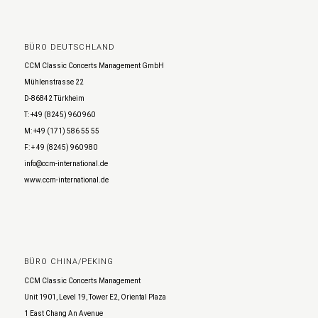
BÜRO DEUTSCHLAND
CCM Classic Concerts Management GmbH
Mühlenstrasse 22
D-86842 Türkheim
T: +49 (8245) 960 960
M: +49 (171) 586 55 55
F: + 49 (8245) 960 980
info@ccm-international.de
www.ccm-international.de
BÜRO CHINA/PEKING
CCM Classic Concerts Management
Unit 1901, Level 19, Tower E2, Oriental Plaza
1 East Chang An Avenue